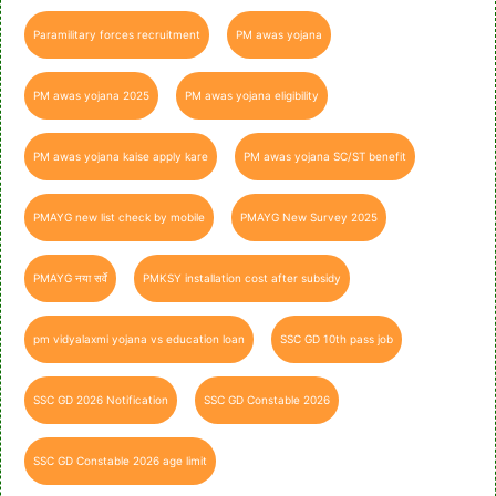
Paramilitary forces recruitment
PM awas yojana
PM awas yojana 2025
PM awas yojana eligibility
PM awas yojana kaise apply kare
PM awas yojana SC/ST benefit
PMAYG new list check by mobile
PMAYG New Survey 2025
PMAYG नया सर्वे
PMKSY installation cost after subsidy
pm vidyalaxmi yojana vs education loan
SSC GD 10th pass job
SSC GD 2026 Notification
SSC GD Constable 2026
SSC GD Constable 2026 age limit