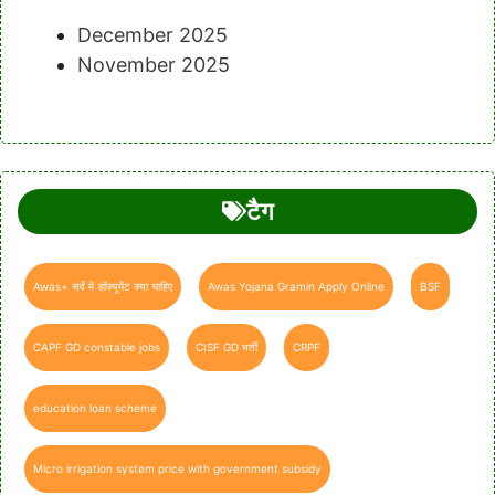
December 2025
November 2025
टैग
Awas+ सर्वे में डॉक्यूमेंट क्या चाहिए
Awas Yojana Gramin Apply Online
BSF
CAPF GD constable jobs
CISF GD भर्ती
CRPF
education loan scheme
Micro irrigation system price with government subsidy