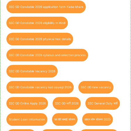
SSC GD Constable 2026 application form Kaise bhare
SSC GD Constable 2026 eligibility in Hindi
SSC GD Constable 2026 physical test details
SSC GD Constable 2026 syllabus and selection process
SSC GD Constable Vacancy 2026
SSC GD Constable vacancy kab aayegi 2026
SSC GD new vacancy
SSC GD Online Apply 2026
SSC GD भर्ती 2026
SSC General Duty भर्ती
Student Loan Information
घर बैठे कमाई योजना
छात्र लोन योजना 2025