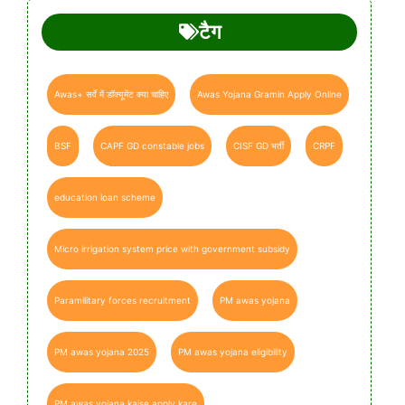
टैग
Awas+ सर्वे में डॉक्यूमेंट क्या चाहिए
Awas Yojana Gramin Apply Online
BSF
CAPF GD constable jobs
CISF GD भर्ती
CRPF
education loan scheme
Micro irrigation system price with government subsidy
Paramilitary forces recruitment
PM awas yojana
PM awas yojana 2025
PM awas yojana eligibility
PM awas yojana kaise apply kare