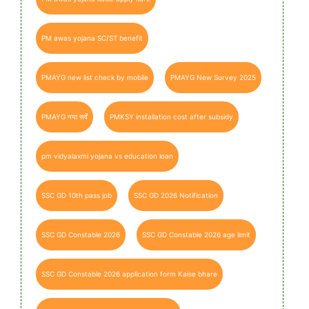
PM awas yojana SC/ST benefit
PMAYG new list check by mobile
PMAYG New Survey 2025
PMAYG नया सर्वे
PMKSY installation cost after subsidy
pm vidyalaxmi yojana vs education loan
SSC GD 10th pass job
SSC GD 2026 Notification
SSC GD Constable 2026
SSC GD Constable 2026 age limit
SSC GD Constable 2026 application form Kaise bhare