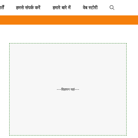
तें
हमसे संपर्क करें
हमारे बारे में
वेब स्टोरी
---विज्ञापन यहां---