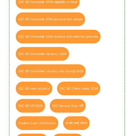
SSC GD Constable 2026 eligibility in Hindi
SSC GD Constable 2026 physical test details
SSC GD Constable 2026 syllabus and selection process
SSC GD Constable Vacancy 2026
SSC GD Constable vacancy kab aayegi 2026
SSC GD new vacancy
SSC GD Online Apply 2026
SSC GD भर्ती 2026
SSC General Duty भर्ती
Student Loan Information
घर बैठे कमाई योजना