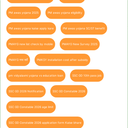
PM awas yojana 2025
PM awas yojana eligibility
PM awas yojana kaise apply kare
PM awas yojana SC/ST benefit
PMAYG new list check by mobile
PMAYG New Survey 2025
PMAYG नया सर्वे
PMKSY installation cost after subsidy
pm vidyalaxmi yojana vs education loan
SSC GD 10th pass job
SSC GD 2026 Notification
SSC GD Constable 2026
SSC GD Constable 2026 age limit
SSC GD Constable 2026 application form Kaise bhare