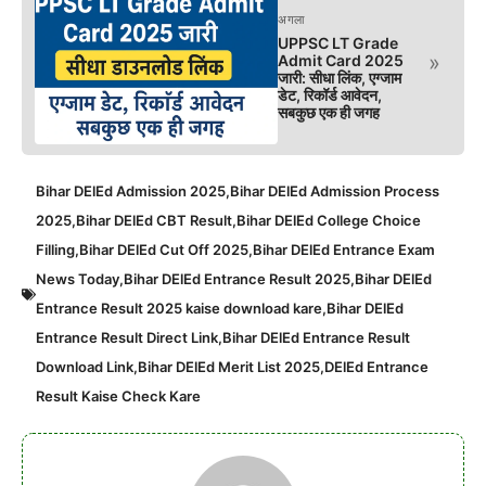
अगला
UPPSC LT Grade
»
Admit Card 2025
जारी: सीधा लिंक, एग्जाम
डेट, रिकॉर्ड आवेदन,
सबकुछ एक ही जगह
Bihar DElEd Admission 2025
,
Bihar DElEd Admission Process
2025
,
Bihar DElEd CBT Result
,
Bihar DElEd College Choice
Filling
,
Bihar DElEd Cut Off 2025
,
Bihar DElEd Entrance Exam
News Today
,
Bihar DElEd Entrance Result 2025
,
Bihar DElEd
Entrance Result 2025 kaise download kare
,
Bihar DElEd
Entrance Result Direct Link
,
Bihar DElEd Entrance Result
Download Link
,
Bihar DElEd Merit List 2025
,
DElEd Entrance
Result Kaise Check Kare