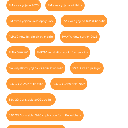
PM awas yojana 2025
PM awas yojana eligibility
PM awas yojana kaise apply kare
PM awas yojana SC/ST benefit
PMAYG new list check by mobile
PMAYG New Survey 2025
PMAYG नया सर्वे
PMKSY installation cost after subsidy
pm vidyalaxmi yojana vs education loan
SSC GD 10th pass job
SSC GD 2026 Notification
SSC GD Constable 2026
SSC GD Constable 2026 age limit
SSC GD Constable 2026 application form Kaise bhare