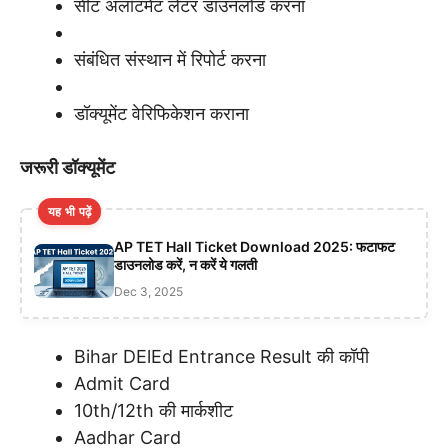
सीट अलॉटमेंट लेटर डाउनलोड करना
संबंधित संस्थान में रिपोर्ट करना
डॉक्यूमेंट वेरिफिकेशन कराना
जरूरी डॉक्यूमेंट
यह भी पढ़ें
AP TET Hall Ticket Download 2025: फटाफट
डाउनलोड करें, न करें ये गलती
Dec 3, 2025
Bihar DElEd Entrance Result की कॉपी
Admit Card
10th/12th की मार्कशीट
Aadhar Card