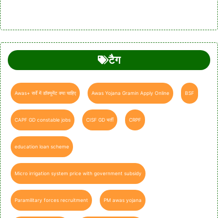
टैग
Awas+ सर्वे में डॉक्यूमेंट क्या चाहिए
Awas Yojana Gramin Apply Online
BSF
CAPF GD constable jobs
CISF GD भर्ती
CRPF
education loan scheme
Micro irrigation system price with government subsidy
Paramilitary forces recruitment
PM awas yojana