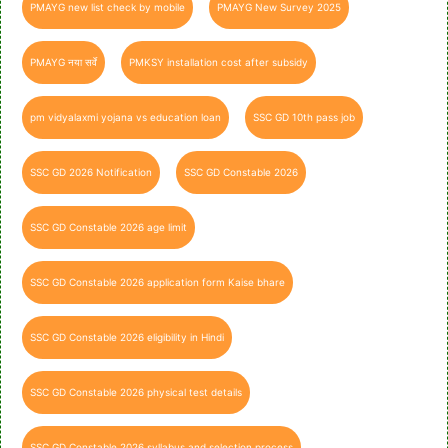
PMAYG new list check by mobile
PMAYG New Survey 2025
PMAYG नया सर्वे
PMKSY installation cost after subsidy
pm vidyalaxmi yojana vs education loan
SSC GD 10th pass job
SSC GD 2026 Notification
SSC GD Constable 2026
SSC GD Constable 2026 age limit
SSC GD Constable 2026 application form Kaise bhare
SSC GD Constable 2026 eligibility in Hindi
SSC GD Constable 2026 physical test details
SSC GD Constable 2026 syllabus and selection process