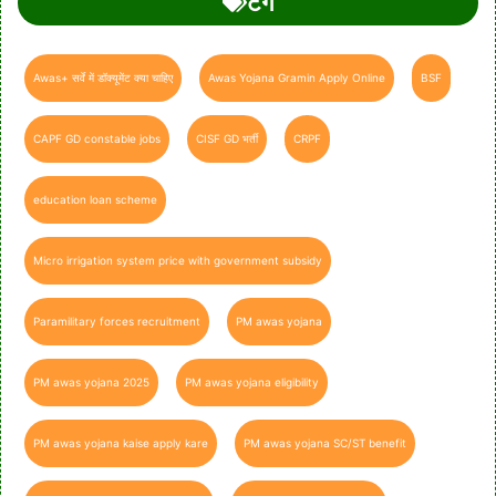
टैग
Awas+ सर्वे में डॉक्यूमेंट क्या चाहिए
Awas Yojana Gramin Apply Online
BSF
CAPF GD constable jobs
CISF GD भर्ती
CRPF
education loan scheme
Micro irrigation system price with government subsidy
Paramilitary forces recruitment
PM awas yojana
PM awas yojana 2025
PM awas yojana eligibility
PM awas yojana kaise apply kare
PM awas yojana SC/ST benefit