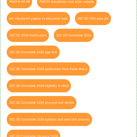
PMAYG नया सर्वे
PMKSY installation cost after subsidy
pm vidyalaxmi yojana vs education loan
SSC GD 10th pass job
SSC GD 2026 Notification
SSC GD Constable 2026
SSC GD Constable 2026 age limit
SSC GD Constable 2026 application form Kaise bhare
SSC GD Constable 2026 eligibility in Hindi
SSC GD Constable 2026 physical test details
SSC GD Constable 2026 syllabus and selection process
SSC GD Constable Vacancy 2026