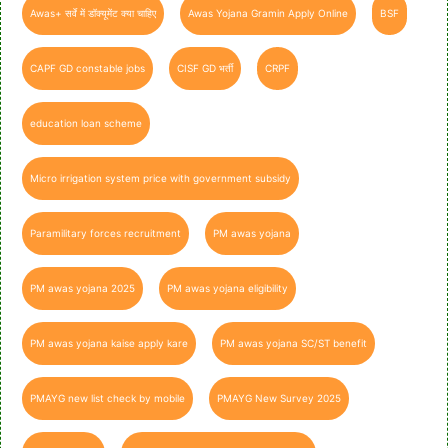
Awas+ सर्वे में डॉक्यूमेंट क्या चाहिए
Awas Yojana Gramin Apply Online
BSF
CAPF GD constable jobs
CISF GD भर्ती
CRPF
education loan scheme
Micro irrigation system price with government subsidy
Paramilitary forces recruitment
PM awas yojana
PM awas yojana 2025
PM awas yojana eligibility
PM awas yojana kaise apply kare
PM awas yojana SC/ST benefit
PMAYG new list check by mobile
PMAYG New Survey 2025